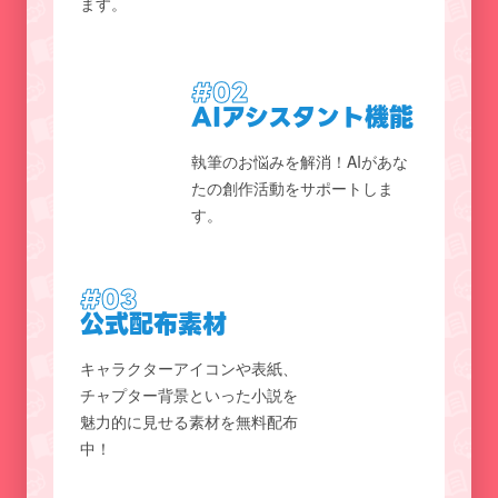
ます。
#02
AIアシスタント機能
執筆のお悩みを解消！AIがあな
たの創作活動をサポートしま
す。
#03
公式配布素材
キャラクターアイコンや表紙、
チャプター背景といった小説を
魅力的に見せる素材を無料配布
中！