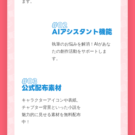
ます。
#02
AIアシスタント機能
執筆のお悩みを解消！AIがあな
たの創作活動をサポートしま
す。
#03
公式配布素材
キャラクターアイコンや表紙、
チャプター背景といった小説を
魅力的に見せる素材を無料配布
中！