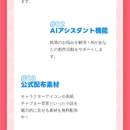
ます。
#02
AIアシスタント機能
執筆のお悩みを解消！AIがあな
たの創作活動をサポートしま
す。
#03
公式配布素材
キャラクターアイコンや表紙、
チャプター背景といった小説を
魅力的に見せる素材を無料配布
中！