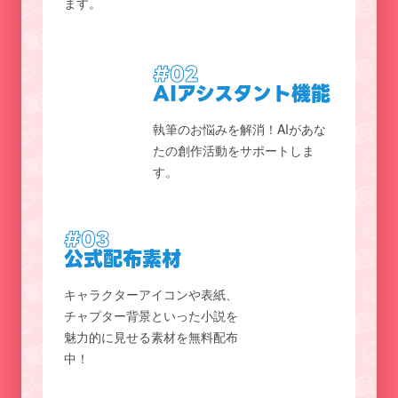
ます。
#02
AIアシスタント機能
執筆のお悩みを解消！AIがあな
たの創作活動をサポートしま
す。
#03
公式配布素材
キャラクターアイコンや表紙、
チャプター背景といった小説を
魅力的に見せる素材を無料配布
中！