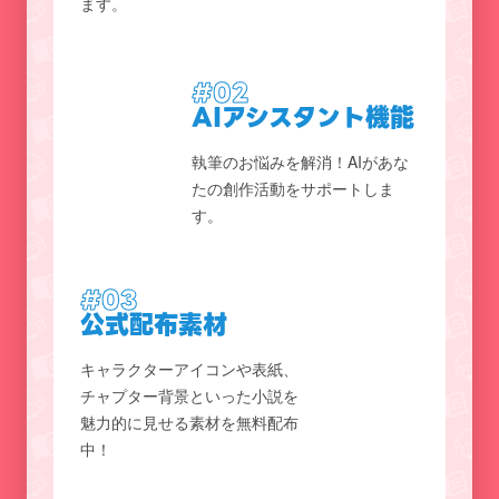
ます。
#02
AIアシスタント機能
執筆のお悩みを解消！AIがあな
たの創作活動をサポートしま
す。
#03
公式配布素材
キャラクターアイコンや表紙、
チャプター背景といった小説を
魅力的に見せる素材を無料配布
中！