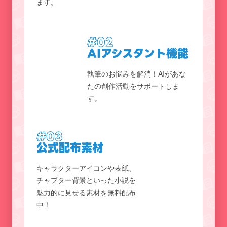
ます。
#02
AIアシスタント機能
執筆のお悩みを解消！AIがあな
たの創作活動をサポートしま
す。
#03
公式配布素材
キャラクターアイコンや表紙、
チャプター背景といった小説を
魅力的に見せる素材を無料配布
中！