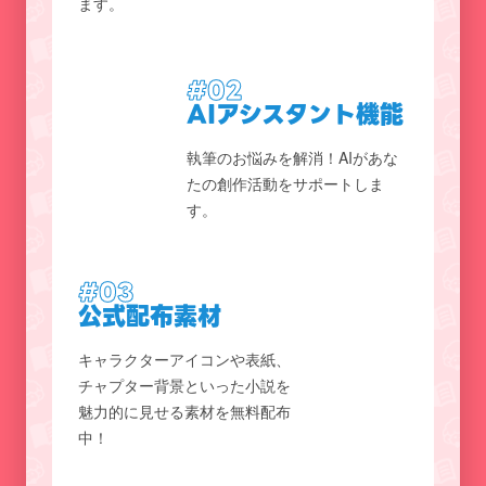
ます。
#02
AIアシスタント機能
執筆のお悩みを解消！AIがあな
たの創作活動をサポートしま
す。
#03
公式配布素材
キャラクターアイコンや表紙、
チャプター背景といった小説を
魅力的に見せる素材を無料配布
中！