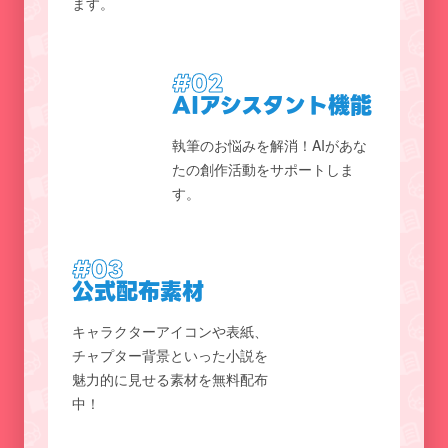
ます。
#02
AIアシスタント機能
執筆のお悩みを解消！AIがあな
たの創作活動をサポートしま
す。
#03
公式配布素材
キャラクターアイコンや表紙、
チャプター背景といった小説を
魅力的に見せる素材を無料配布
中！