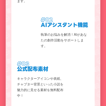
ます。
#02
AIアシスタント機能
執筆のお悩みを解消！AIがあな
たの創作活動をサポートしま
す。
#03
公式配布素材
キャラクターアイコンや表紙、
チャプター背景といった小説を
魅力的に見せる素材を無料配布
中！