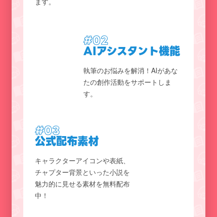
ます。
#02
AIアシスタント機能
執筆のお悩みを解消！AIがあな
たの創作活動をサポートしま
す。
#03
公式配布素材
キャラクターアイコンや表紙、
チャプター背景といった小説を
魅力的に見せる素材を無料配布
中！